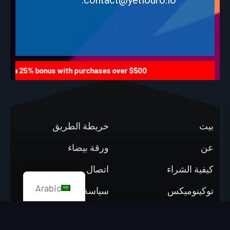
.
contact@yetiouro.io
 a 25% bonus with purchases over $500! |
بيت
خريطة الطريق
عن
ورقة بيضاء
كيفية الشراء
اتصال
Arabic
توكينوميكس
سياسة الخصوصية