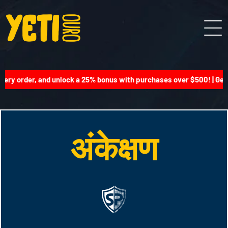
very order, and unlock a 25% bonus with purchases over $500! | Get 
अंकेक्षण