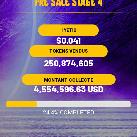
pre sale stage 4
1 YETIO
$0.041
TOKENS VENDUS
250,874,605
MONTANT COLLECTÉ
4,554,596.63 USD
24.4% COMPLETED