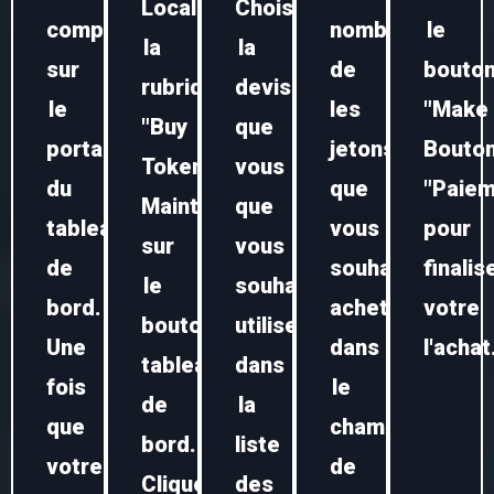
Localisez
Choisissez
compte
nombre
le
la
la
sur
de
bouto
rubrique
devise
le
les
"Make
"Buy
que
portail
jetons
Bouto
Token
vous
du
que
"Paiem
Maintenant"
que
tableau
vous
pour
sur
vous
de
souhaitez
finalis
le
souhaitez
bord.
acheter
votre
bouton
utiliser
Une
dans
l'achat
tableau
dans
fois
le
de
la
que
champ
bord.
liste
votre
de
Cliquez
des