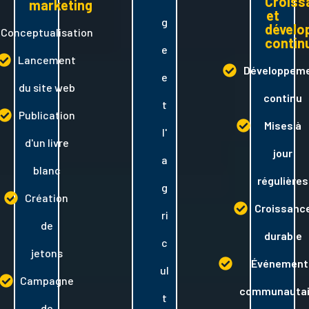
Croiss
marketing
et
g
dével
Conceptualisation
contin
e
Lancement
Développem
e
du site web
continu
t
Publication
Mises à
l'
d'un livre
jour
a
blanc
régulières
g
Création
Croissanc
ri
de
durable
c
jetons
Événement
ul
Campagne
communautai
t
de