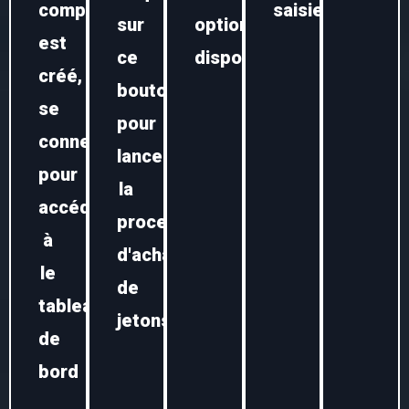
compte
saisie.
sur
options
est
ce
disponibles.
créé,
bouton
se
pour
connecter
lancer
pour
la
accéder
processus
à
d'achat
le
de
tableau
jetons.
de
bord