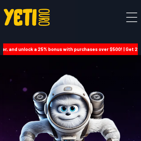
nd unlock a 25% bonus with purchases over $500! | Get 20% on e