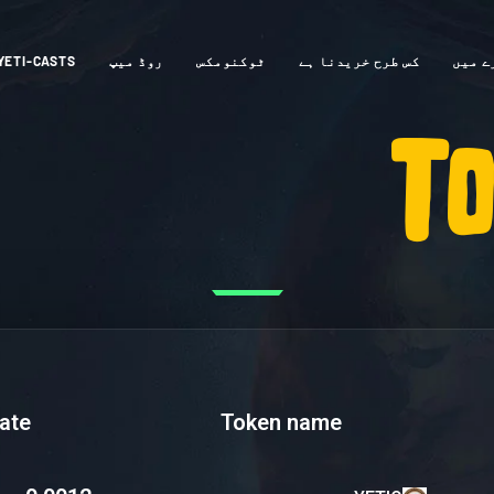
ے میں
کس طرح خریدنا ہے
ٹوکنومکس
روڈ میپ
YETI-CASTS
To
te($)
Token name