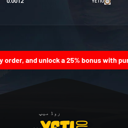
0.0012
YETIO
rder, and unlock a 25% bonus with purch
روڈ میپ
وائٹ پیپر