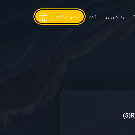
وائٹ پیپر
آڈٹ
سائن اپ / لاگ ان
Ra