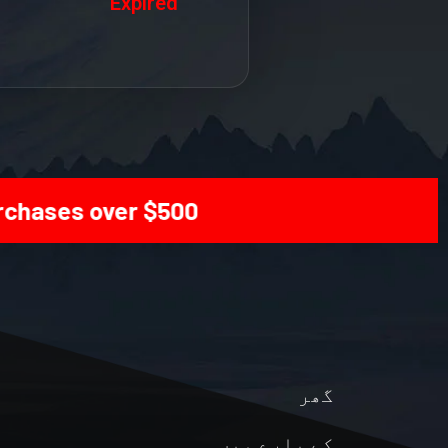
Expired
ases over $500! |
گھر
کے بارے میں