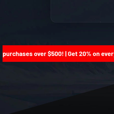
urchases over $500! | Get 20% on every o