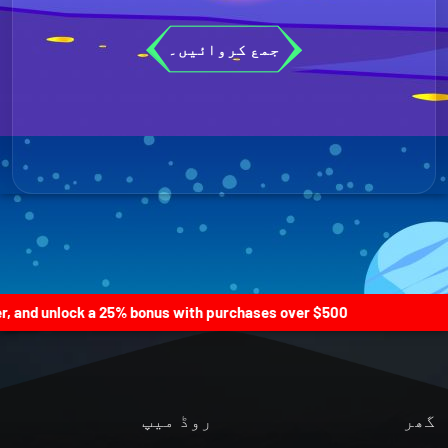
جمع کروائیں۔
 and unlock a 25% bonus with purchases over $500! |
گھر
روڈ میپ