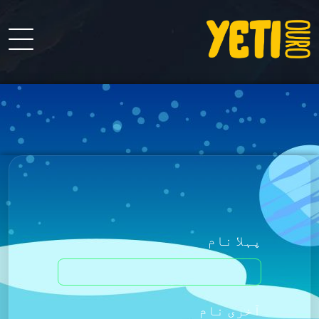
پہلا نام
آخری نام