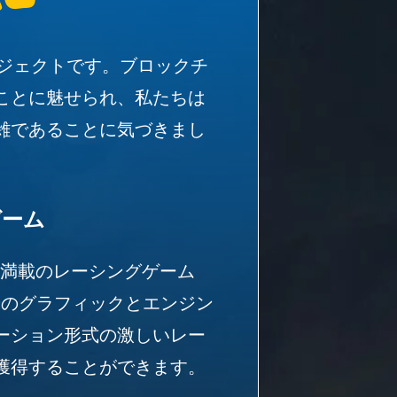
ロジェクトです。ブロックチ
ことに魅せられ、私たちは
雑であることに気づきまし
ゲーム
クション満載のレーシングゲーム
、最先端のグラフィックとエンジン
ーション形式の激しいレー
獲得することができます。