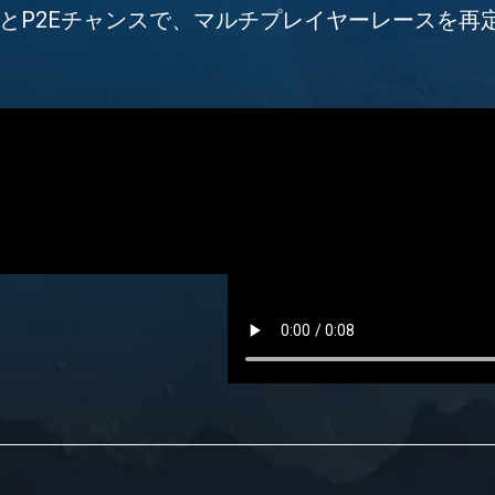
競争とP2Eチャンスで、マルチプレイヤーレースを