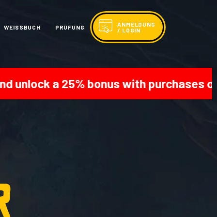
ANMELDUNG
WEISSBUCH
PRÜFUNG
/ LOGIN
unlock a 25% bonus with purchases over 
r