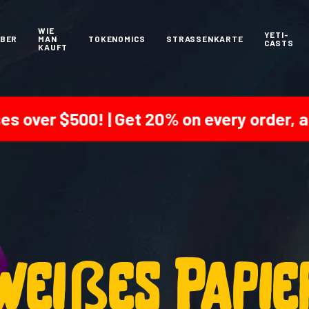
WIE
YETI-
BER
MAN
TOKENOMICS
STRASSENKARTE
CASTS
KAUFT
ver $500! | Get 20% on every order, and 
weißes Papie