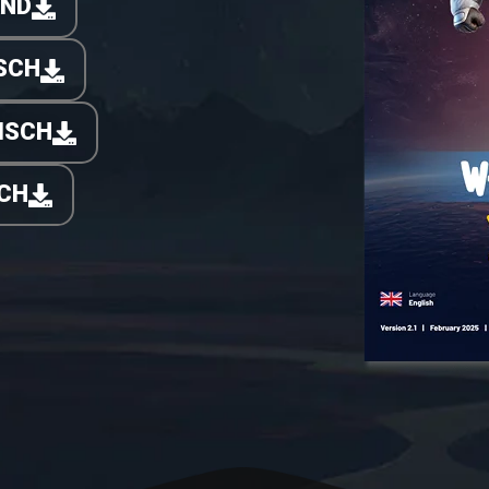
AND
SCH
ISCH
CH