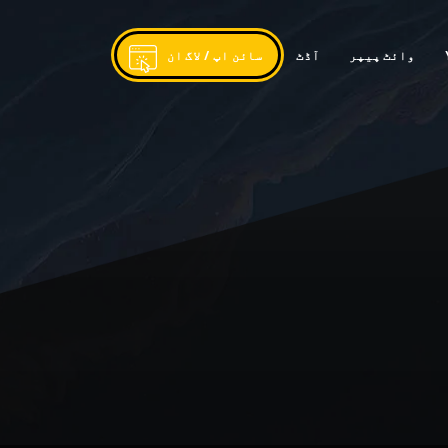
وائٹ پیپر
آڈٹ
سائن اپ / لاگ ان