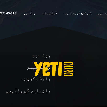
ے میں
کس طرح خریدنا ہے
ٹوکنومکس
روڈ میپ
YETI-CASTS
روڈ میپ
وائٹ پیپر
رابطہ کریں۔
رازداری کی پالیسی