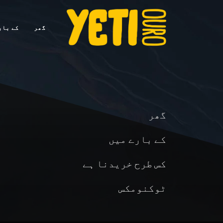
گھر
کے بار
گھر
کے بارے میں
کس طرح خریدنا ہے
ٹوکنومکس