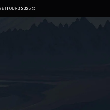
© 2025 YETI OURO. جملہ حقوق محفوظ ہیں۔