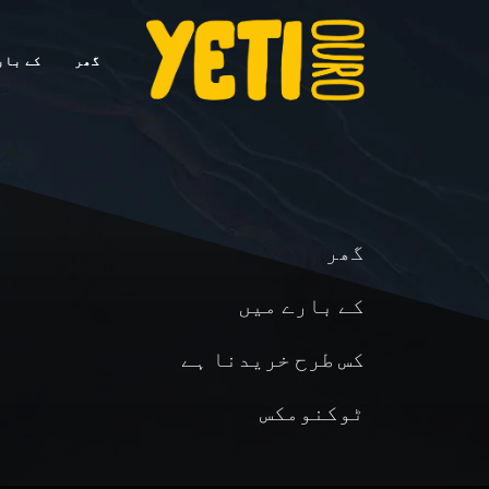
گھر
کے بار
گھر
کے بارے میں
کس طرح خریدنا ہے
ٹوکنومکس