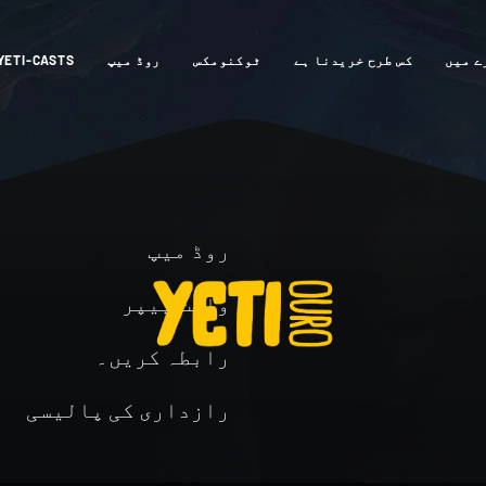
ے میں
کس طرح خریدنا ہے
ٹوکنومکس
روڈ میپ
YETI-CASTS
روڈ میپ
وائٹ پیپر
رابطہ کریں۔
رازداری کی پالیسی