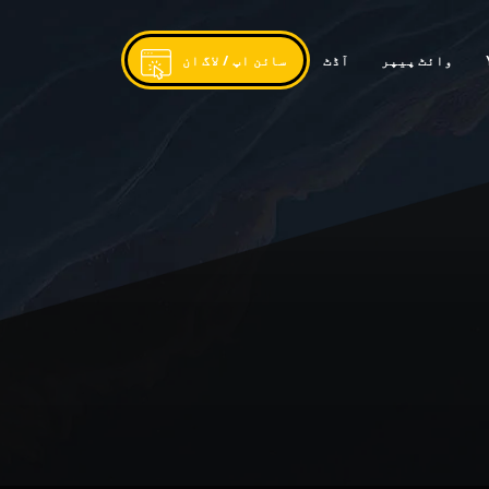
وائٹ پیپر
آڈٹ
سائن اپ / لاگ ان