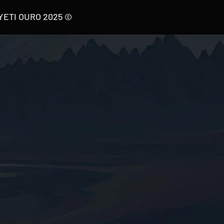
© 2025 YETI OURO. جملہ حقوق محفوظ ہیں۔